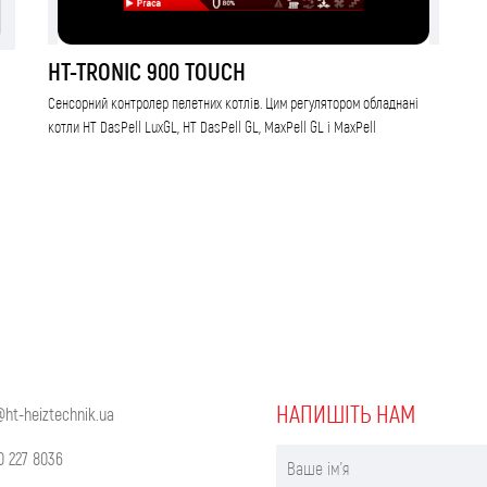
HT-TRONIC 900 TOUCH
Сенсорний контролер пелетних котлів. Цим регулятором обладнані
котли HT DasPell LuxGL, HT DasPell GL, MaxPell GL і MaxPell
НАПИШIТЬ НАМ
@ht-heiztechnik.ua
0 227 8036