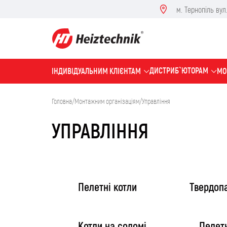
м. Тернопіль вул. 
ДИСТРИБ`ЮТОРАМ
IНДИВІДУАЛЬНИМ КЛІЄНТАМ
МО
Головна
/
Монтажним організаціям
/
Управління
УПРАВЛІННЯ
Пелетні котли
Твердопа
Котли на соломі
Пелет