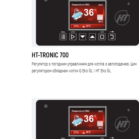
HT-TRONIC 700
Регулятор з погодним управлінням для котлів з автоподачею. Цим
регулятором обладнані котли Q Eko GL і HT Eko GL