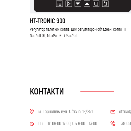
HT-TRONIC 900
Регулятор пелетних котлів. Цим регулятором обладнані котли HT
DasPell GL, MaxPell GL і MaxPell.
КОНТАКТИ
м. Тернопіль вул. Об'їзна, 12/25.1
office
Пн - Пт. 09:00-17:00, СБ 9:00 - 13:00
+38 05