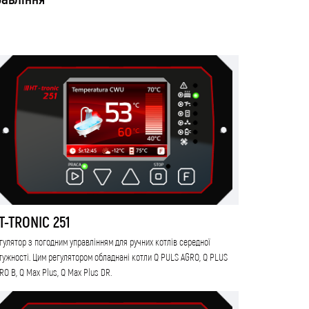
T-TRONIC 251
гулятор з погодним управлінням для ручних котлів середної
тужності. Цим регулятором обладнані котли Q PULS AGRO, Q PLUS
RO B, Q Max Plus, Q Max Plus DR.