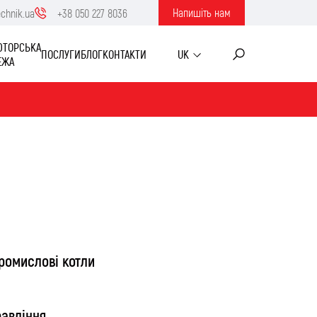
Напишiть нам
echnik.ua
+38 050 227 8036
ЮТОРСЬКА
ПОСЛУГИ
БЛОГ
КОНТАКТИ
UK
ЕЖА
ромислові котли
равління