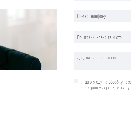
Я даю згоду на обробку пер
електронну адресу, вказану