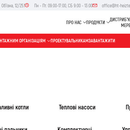
Об'їзна, 12/25.1
Пн - Пт. 09:00-17:00, СБ 9:00 - 13:00
office@ht-heizt
ДИСТРИБ’
ПРО НАС
ПРОДУКТИ
МЕР
НТАЖНИМ ОРГАНІЗАЦІЯМ
ПРОЕКТУВАЛЬНИКАМ
ЗАВАНТАЖИТИ
ливні котли
Тепловi насоси
П
ні пальники
Комплектуючі
Уп