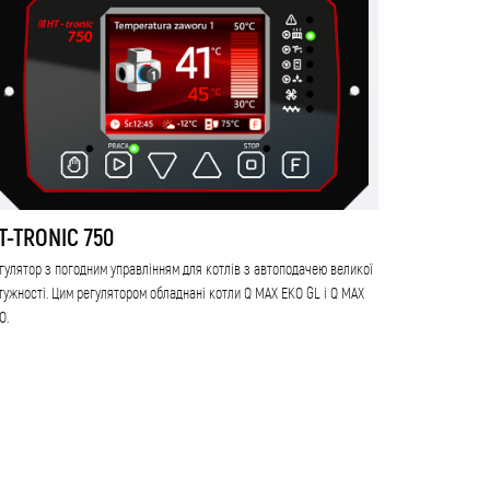
T-TRONIC 750
гулятор з погодним управлінням для котлів з автоподачею великої
тужності. Цим регулятором обладнані котли Q MAX EKO GL і Q MAX
O.