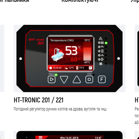
HT-TRONIC 201 / 221
H
Погодний регулятор ручних котлів на дрова, вугілля та інш
Ре
по
AG