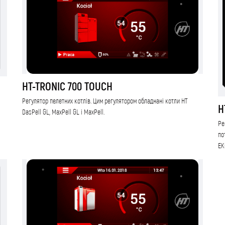
HT-TRONIC 700 TOUCH
Регулятор пелетних котлів. Цим регулятором обладнані котли HT
H
DasPell GL, MaxPell GL і MaxPell.
Ре
по
EK