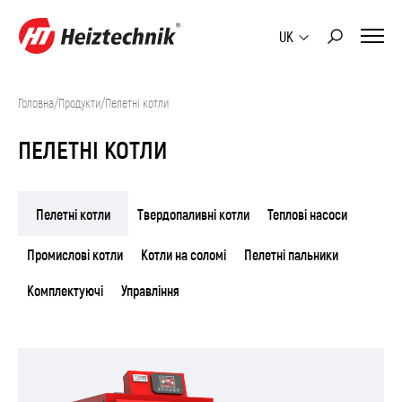
UK
Головна
/
Продукти
/
Пелетні котли
ПЕЛЕТНІ КОТЛИ
Пелетні котли
Твердопаливні котли
Тепловi насоси
Промислові котли
Котли на соломі
Пелетні пальники
Комплектуючі
Управління