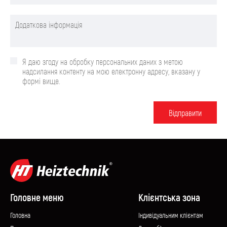
Я даю згоду на обробку персональних даних з метою
надсилання контенту на мою електронну адресу, вказану у
формі вище.
Вiдправити
Головне меню
Клієнтська зона
Головна
Iндивідуальним клієнтам