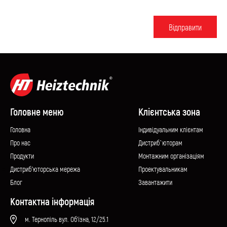
Вiдправити
Головне меню
Клієнтська зона
Головна
Iндивідуальним клієнтам
Про нас
Дистриб`юторам
Продукти
Монтажним організаціям
Дистриб’юторська мережа
Проектувальникам
Блог
Завантажити
Контактна інформація
м. Тернопіль вул. Об'їзна, 12/25.1