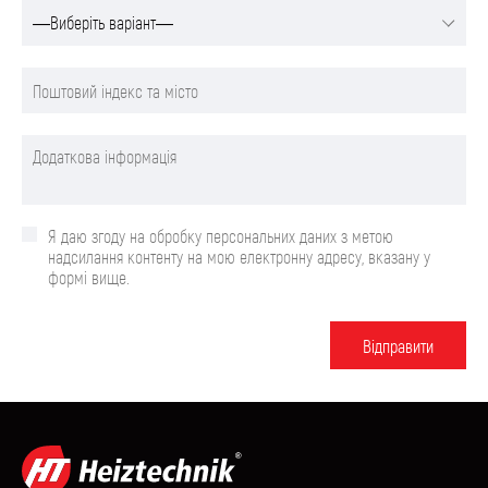
Я даю згоду на обробку персональних даних з метою
надсилання контенту на мою електронну адресу, вказану у
формі вище.
Вiдправити