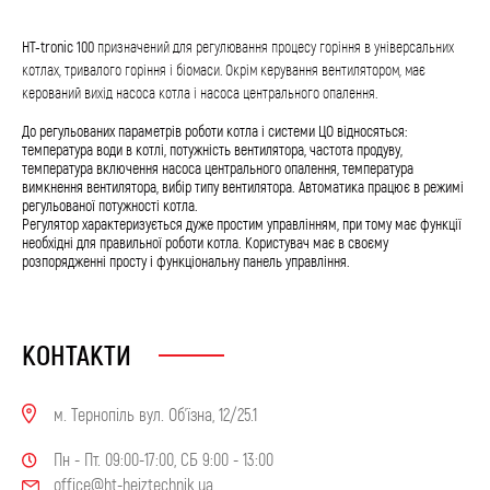
HT-tronic 100
призначений для регулювання процесу горіння в універсальних
котлах, тривалого горіння і біомаси. Окрім керування вентилятором, має
керований вихід насоса котла і насоса центрального опалення.
До регульованих параметрів роботи котла і системи ЦО відносяться:
температура води в котлі, потужність вентилятора, частота продуву,
температура включення насоса центрального опалення, температура
вимкнення вентилятора, вибір типу вентилятора. Автоматика працює в режимі
регульованої потужності котла.
Регулятор характеризується дуже простим управлінням, при тому має функції
необхідні для правильної роботи котла. Користувач має в своєму
розпорядженні просту і функціональну панель управління.
КОНТАКТИ
м. Тернопіль вул. Об'їзна, 12/25.1
Пн - Пт. 09:00-17:00, СБ 9:00 - 13:00
office@ht-heiztechnik.ua