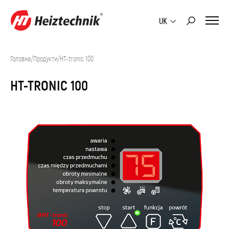
UK
Головна
/
Продукти
/
HT-tronic 100
HT-TRONIC 100