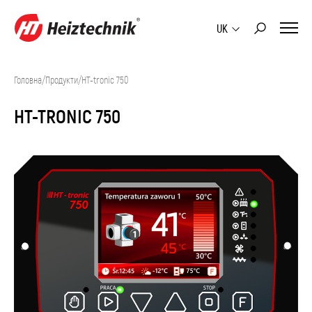
UK
Головна
/
Продукти
/
HT-tronic 750
HT-TRONIC 750