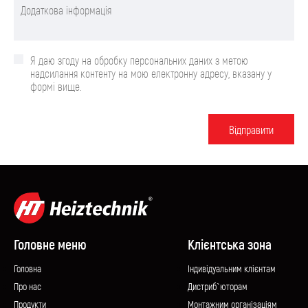
Я даю згоду на обробку персональних даних з метою
надсилання контенту на мою електронну адресу, вказану у
формі вище.
Вiдправити
Головне меню
Клієнтська зона
Головна
Iндивідуальним клієнтам
Про нас
Дистриб`юторам
Продукти
Монтажним організаціям