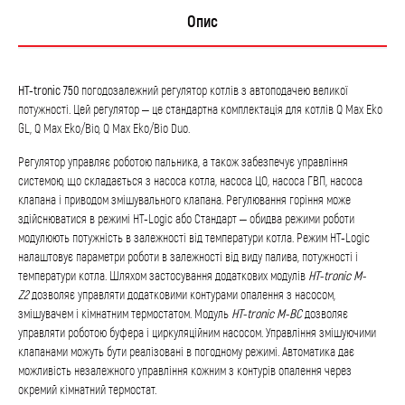
Опис
HT-tronic 750
погодозалежний регулятор котлів з автоподачею великої
потужності. Цей регулятор – це стандартна комплектація для котлів Q Max Eko
GL, Q Max Eko/Bio, Q Max Eko/Bio Duo.
Регулятор управляє роботою пальника, а також забезпечує управління
системою, що складається з насоса котла, насоса ЦО, насоса ГВП, насоса
клапана і приводом змішувального клапана. Регулювання горіння може
здійснюватися в режимі HT-Logic або Стандарт – обидва режими роботи
модулюють потужність в залежності від температури котла. Режим HT-Logic
налаштовує параметри роботи в залежності від виду палива, потужності і
температури котла. Шляхом застосування додаткових модулів
HT-tronic M-
Z2
дозволяє управляти додатковими контурами опалення з насосом,
змішувачем і кімнатним термостатом. Модуль
HT-tronic M-BC
дозволяє
управляти роботою буфера і циркуляційним насосом. Управління змішуючими
клапанами можуть бути реалізовані в погодному режимі. Автоматика дає
можливість незалежного управління кожним з контурів опалення через
окремий кімнатний термостат.