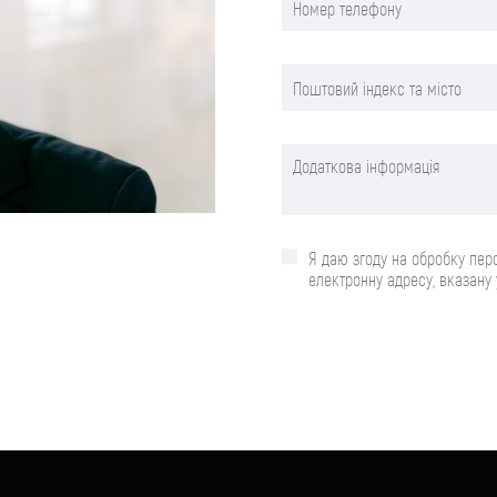
Я даю згоду на обробку пер
електронну адресу, вказану