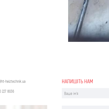
НАПИШIТЬ НАМ
@ht-heiztechnik.ua
0 227 8036