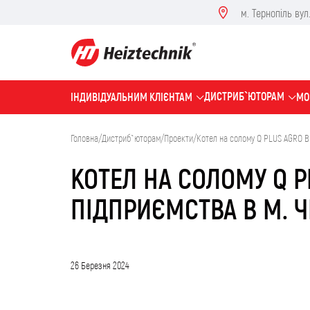
м. Тернопіль вул. 
ДИСТРИБ`ЮТОРАМ
IНДИВІДУАЛЬНИМ КЛІЄНТАМ
МО
Головна
/
Дистриб`юторам
/
Проекти
/
Котел на солому Q PLUS AGRO В 1
КОТЕЛ НА СОЛОМУ Q PL
ПІДПРИЄМСТВА В М. Ч
26 Березня 2024