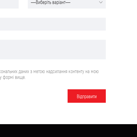
сональних даних з метою надсилання контенту на мою
 у формі вище.
Вiдправити