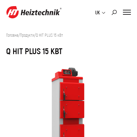
UK
Головна
/
Продукти
/
Q HIT PLUS 15 кВт
Q HIT PLUS 15 КВТ