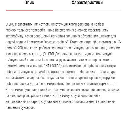
Опис
Характеристики
Q EKO є автоматичним котлом, конструкція якого заснована на базі
горизонтального теплообмінника Heiztechnik з високою ефективність
теплообміну. Котел оснащений лотковим пальник з вбудованим шнеком для
подачі палива і системою “пожежогасіння”. Котел оснащений автоматикою HT-
tronic® 700, яка керує роботою сервомотора змішувального клапана, насосом
клапана, насосом котла, ЦО і ГВП. Дозволяє підключати додаткові модулі:
змішувальний клапан та інтернет-модуль. Автоматика може працювати в
системі саморегулювання “HT LOGIC”, яка автоматично підбирає параметри
роботи та модулює потужність котла в залежності від палива і температури
котла. Автоматизація забезпечує захист температури повернення, керуючи
роботою насоса котла, і дає можливість підключення кімнатних термостатів.
Котел може бути оснащений автоматичною системою золовидалення, а також
датчик контролю роботи шнека. Котли можуть бути виготовлені з
ветрикальним димарем, вбудованим змійовиком охолодження і збільшеним
паливним бункером.