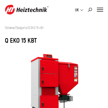
UK
Головна
/
Продукти
/
Q EKO 15 кВт
Q EKO 15 КВТ