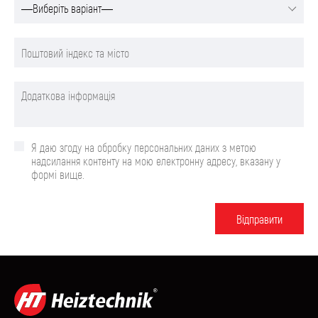
Я даю згоду на обробку персональних даних з метою
надсилання контенту на мою електронну адресу, вказану у
формі вище.
Вiдправити