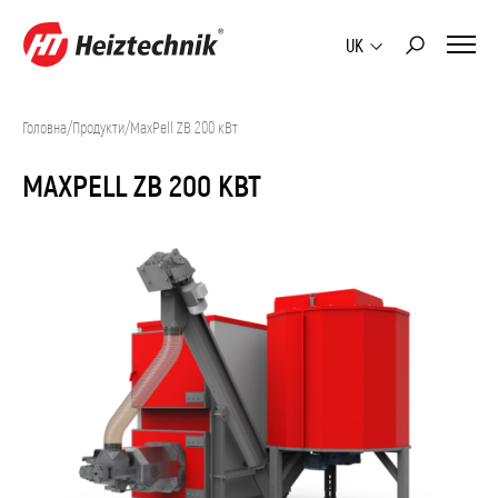
UK
Головна
/
Продукти
/
MaxPell ZB 200 кВт
MAXPELL ZB 200 КВТ