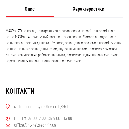
Опис
Характеристики
MAXPell ZB це котел, конструкція якого заснована на базі теплообмінника
котла MAXPell. Автоматичний комплект спалювання біомаси складається з
пальника, автоматики, шнека і бункера, оснащеного системою перемішування
палива. Пальник оснащений теном, внутрішнім шнеком і системою очистки.
Автоматика управляє роботою пальника, системою подачі палива, системою
перемішування палива та опалювальною системою.
КОНТАКТИ
м. Тернопіль вул. Об'їзна, 12/25.1
Пн - Пт. 09:00-17:00, СБ 9:00 - 13:00
office@ht-heiztechnik.ua