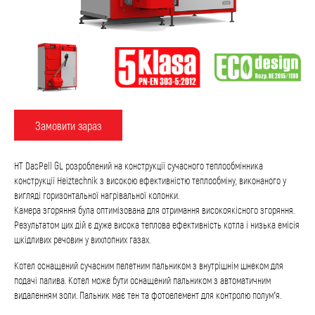
Замовити зараз
HT DasPell GL розроблений на конструкції сучасного теплообмінника
конструкції Heiztechnik з високою ефективністю теплообміну, виконаного у
вигляді горизонтальної нагрівальної колонки.
Камера згоряння була оптимізована для отримання високоякісного згоряння.
Результатом цих дій є дуже висока теплова ефективність котла і низька емісія
шкідливих речовин у вихлопних газах.
Котел оснащений сучасним пелетним пальником з внутрішнім шнеком для
подачі палива. Котел може бути оснащений пальником з автоматичним
видаленням золи. Пальник має тен та фотоелемент для контролю полум’я.