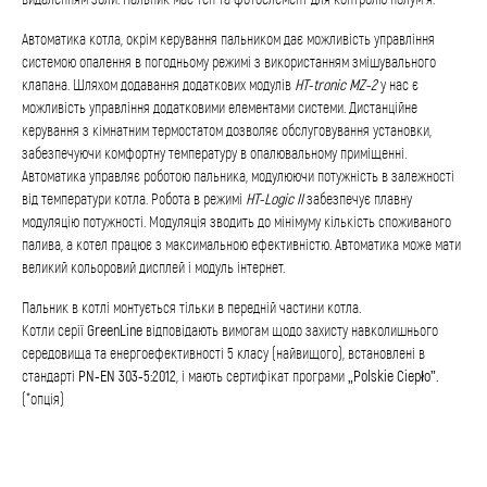
Автоматика котла, окрім керування пальником дає можливість управління
системою опалення в погодньому режимі з використанням змішувального
клапана. Шляхом додавання додаткових модулів
HT-tronic MZ-2
у нас є
можливість управління додатковими елементами системи. Дистанційне
керування з кімнатним термостатом дозволяє обслуговування установки,
забезпечуючи комфортну температуру в опалювальному приміщенні.
Автоматика управляє роботою пальника, модулюючи потужність в залежності
від температури котла. Робота в режимі
HT-Logic II
забезпечує плавну
модуляцію потужності. Модуляція зводить до мінімуму кількість споживаного
палива, а котел працює з максимальною ефективністю. Автоматика може мати
великий кольоровий дисплей і модуль інтернет.
Пальник в котлі монтується тільки в передній частини котла.
Котли серії
GreenLine
відповідають вимогам щодо захисту навколишнього
середовища та енергоефективності 5 класу (найвищого), встановлені в
стандарті
PN-EN 303-5:2012
, і мають сертифікат програми
„Polskie Ciepło”.
(*опція)