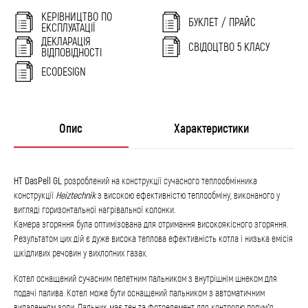
КЕРІВНИЦТВО ПО
БУКЛЕТ / ПРАЙС
ЕКСПЛУАТАЦІЇ
ДЕКЛАРАЦІЯ
СВІДОЦТВО 5 КЛАСУ
ВІДПОВІДНОСТІ
ECODESIGN
Опис
Характеристики
HT DasPell GL
розроблений на конструкції сучасного теплообмінника
конструкції
Heiztechnik
з високою ефективністю теплообміну, виконаного у
вигляді горизонтальної нагрівальної колонки.
Камера згоряння була оптимізована для отримання високоякісного згоряння.
Результатом цих дій є дуже висока теплова ефективність котла і низька емісія
шкідливих речовин у вихлопних газах.
Котел оснащений сучасним пелетним пальником з внутрішнім шнеком для
подачі палива. Котел може бути оснащений пальником з автоматичним
видаленням золи. Пальник має тен та фотоелемент для контролю полум’я.