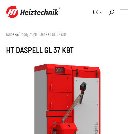
UK
Головна
/
Продукти
/
HT DasPell GL 37 кВт
HT DASPELL GL 37 КВТ