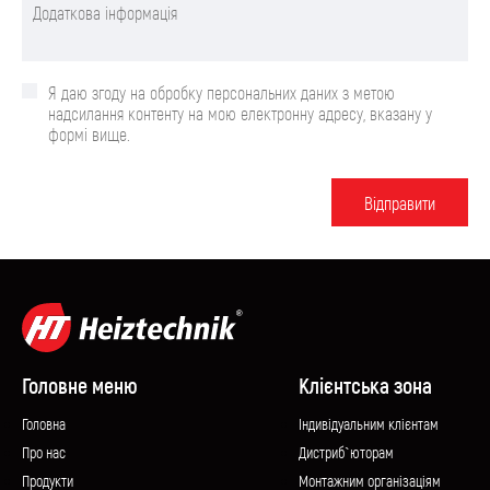
Я даю згоду на обробку персональних даних з метою
надсилання контенту на мою електронну адресу, вказану у
формі вище.
Вiдправити
Головне меню
Клієнтська зона
Головна
Iндивідуальним клієнтам
Про нас
Дистриб`юторам
Продукти
Монтажним організаціям