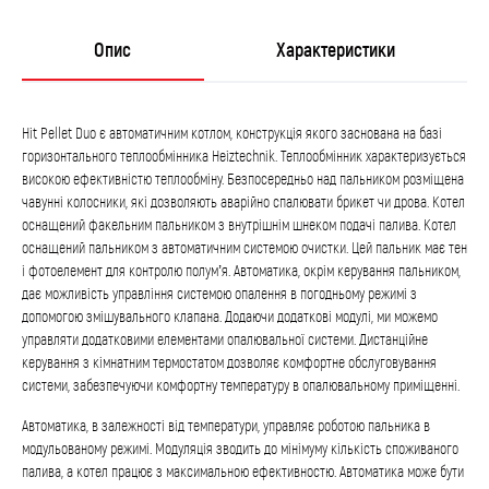
Опис
Характеристики
Hit Pellet Duo є автоматичним котлом, конструкція якого заснована на базі
горизонтального теплообмінника Heiztechnik. Теплообмінник характеризується
високою ефективністю теплообміну. Безпосередньо над пальником розміщена
чавунні колосники, які дозволяють аварійно спалювати брикет чи дрова. Котел
оснащений факельним пальником з внутрішнім шнеком подачі палива. Котел
оснащений пальником з автоматичним системою очистки. Цей пальник має тен
і фотоелемент для контролю полум’я. Автоматика, окрім керування пальником,
дає можливість управління системою опалення в погодньому режимі з
допомогою змішувального клапана. Додаючи додаткові модулі, ми можемо
управляти додатковими елементами опалювальної системи. Дистанційне
керування з кімнатним термостатом дозволяє комфортне обслуговування
системи, забезпечуючи комфортну температуру в опалювальному приміщенні.
Автоматика, в залежності від температури, управляє роботою пальника в
модульованому режимі. Модуляція зводить до мінімуму кількість споживаного
палива, а котел працює з максимальною ефективностю. Автоматика може бути