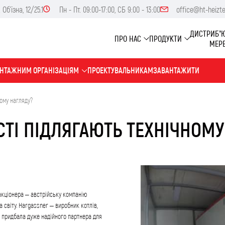
Об'їзна, 12/25.1
Пн - Пт. 09:00-17:00, СБ 9:00 - 13:00
office@ht-heizt
ДИСТРИБ’
ПРО НАС
ПРОДУКТИ
МЕР
НТАЖНИМ ОРГАНІЗАЦІЯМ
ПРОЕКТУВАЛЬНИКАМ
ЗАВАНТАЖИТИ
ному нагляду?
СТІ ПІДЛЯГАЮТЬ ТЕХНІЧНОМУ
 акціонера – австрійську компанію
 світу. Hargassner – виробник котлів,
ik придбала дуже надійного партнера для