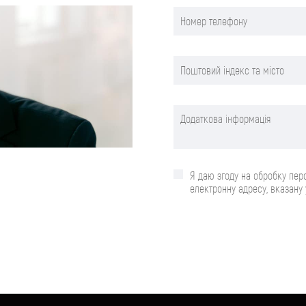
Я даю згоду на обробку пер
електронну адресу, вказану