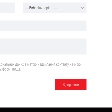
сональних даних з метою надсилання контенту на мою
 у формі вище.
Вiдправити