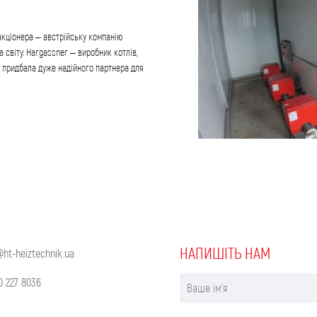
 акціонера – австрійську компанію
 світу. Hargassner – виробник котлів,
ik придбала дуже надійного партнера для
НАПИШIТЬ НАМ
@ht-heiztechnik.ua
0 227 8036