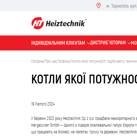
м. Тернопіль вул. 
ДИСТРИБ`ЮТОРАМ
IНДИВІДУАЛЬНИМ КЛІЄНТАМ
МО
Головна
/
Про нас
/
Новини
/
Котли якої потужності підлягають техніч
КОТЛИ ЯКОЇ ПОТУЖНО
19 Лютого 2024
У березні 2023 року Heiztechnik Sp. z o.o. придбала мажоритарного
Hargassner GmbH – одного з лідерів опалювальної галузі Європи та
що працюють на біомасі, на пелетах, тріску та деревині. Heiztechn