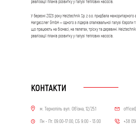
реалізації планів розвитку у галузі теплових насосів.
У березні 2023 року Heiztechnik Sp. z o.o. придбала мажоритарного
Hargassner GmbH – одного з лідерів опалювальної галузі Європи та
що працюють на біомасі, на пелетах, тріску та деревині. Heiztechn
реалізації планів розвитку у галузі теплових насосів.
КОНТАКТИ
м. Тернопіль вул. Об'їзна, 12/25.1
office
Пн - Пт. 09:00-17:00, СБ 9:00 - 13:00
+38 05